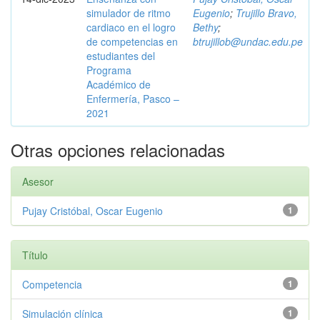
simulador de ritmo
Eugenio
;
Trujillo Bravo,
cardiaco en el logro
Bethy
;
de competencias en
btrujillob@undac.edu.pe
estudiantes del
Programa
Académico de
Enfermería, Pasco –
2021
Otras opciones relacionadas
Asesor
Pujay Cristóbal, Oscar Eugenio
1
Título
Competencia
1
Simulación clínica
1