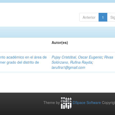
Anterior
1
Si
Autor(es)
iento académico en el área de
Pujay Cristóbal, Oscar Eugenio
;
Rivas
mer grado del distrito de
Solórzano, Rufina Rayda
;
larufira1@gmail.com
Theme by
DSpace Software
Copyrig