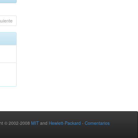
guiente
ht © 2002-2008
MIT
and
Hewlett-Packard
-
Comentarios