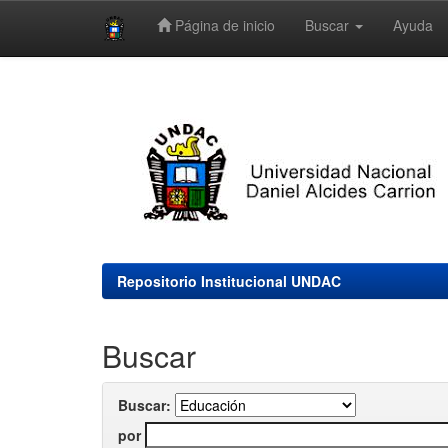
Página de inicio
Buscar
Ayuda
Skip
navigation
Repositorio Institucional UNDAC
Buscar
Buscar:
por