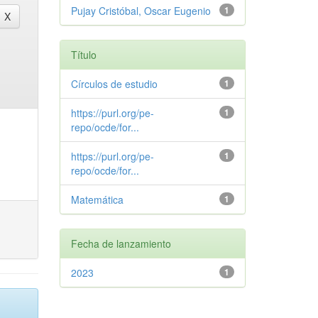
Pujay Cristóbal, Oscar Eugenio
1
Título
Círculos de estudio
1
https://purl.org/pe-
1
repo/ocde/for...
https://purl.org/pe-
1
repo/ocde/for...
Matemática
1
Fecha de lanzamiento
2023
1