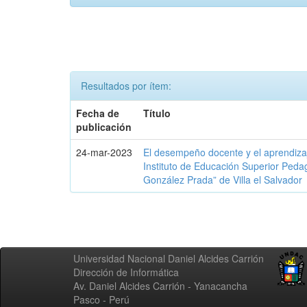
Resultados por ítem:
Fecha de
Título
publicación
24-mar-2023
El desempeño docente y el aprendizaj
Instituto de Educación Superior Peda
González Prada” de Villa el Salvador
Universidad Nacional Daniel Alcides Carrión
Dirección de Informática
Av. Daniel Alcides Carrión - Yanacancha
Pasco - Perú