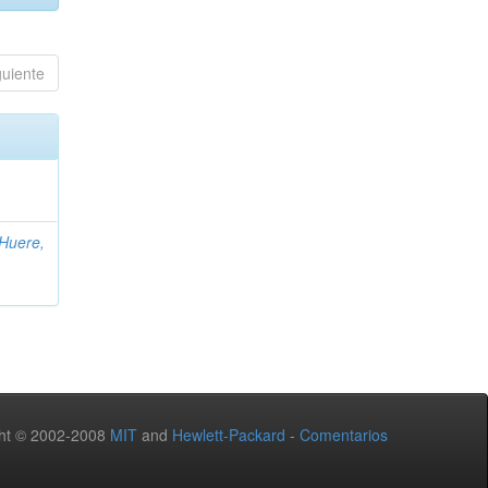
guiente
Huere,
ht © 2002-2008
MIT
and
Hewlett-Packard
-
Comentarios