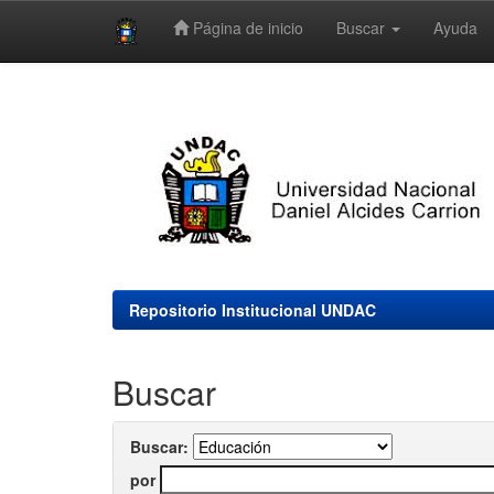
Página de inicio
Buscar
Ayuda
Skip
navigation
Repositorio Institucional UNDAC
Buscar
Buscar:
por