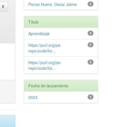
Ponce Huere, Oscar Jaime
1
Título
Aprendizaje
1
https://purl.org/pe-
1
repo/ocde/for...
https://purl.org/pe-
1
repo/ocde/for...
Fecha de lanzamiento
2023
1