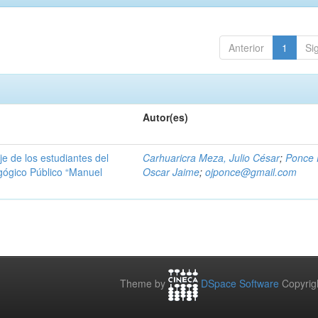
Anterior
1
Si
Autor(es)
e de los estudiantes del
Carhuaricra Meza, Julio César
;
Ponce 
gógico Público “Manuel
Oscar Jaime
;
ojponce@gmail.com
Theme by
DSpace Software
Copyrig