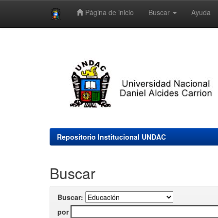
Página de inicio
Buscar
Ayuda
Skip
navigation
Repositorio Institucional UNDAC
Buscar
Buscar:
por