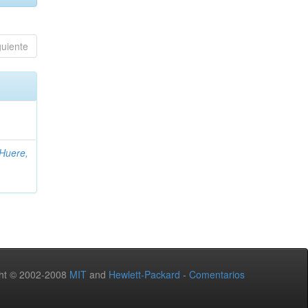
guiente
Huere,
ht © 2002-2008
MIT
and
Hewlett-Packard
-
Comentarios