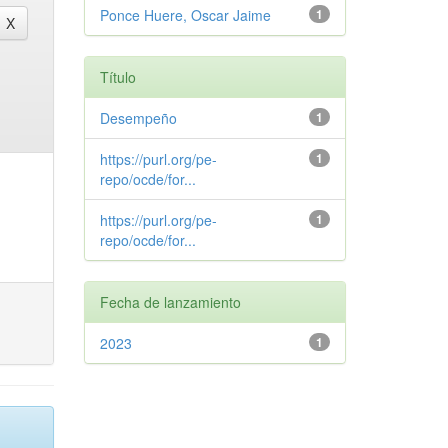
Ponce Huere, Oscar Jaime
1
Título
Desempeño
1
https://purl.org/pe-
1
repo/ocde/for...
https://purl.org/pe-
1
repo/ocde/for...
Fecha de lanzamiento
2023
1