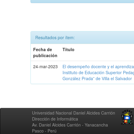
Resultados por ítem:
Fecha de
Título
publicación
24-mar-2023
El desempeño docente y el aprendizaj
Instituto de Educación Superior Peda
González Prada” de Villa el Salvador
Universidad Nacional Daniel Alcides Carrión
Dirección de Informática
Av. Daniel Alcides Carrión - Yanacancha
Pasco - Perú