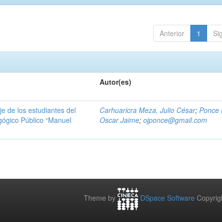
Anterior
1
Si
Autor(es)
e de los estudiantes del
Carhuaricra Meza, Julio César
;
Ponce 
gógico Público “Manuel
Oscar Jaime
;
ojponce@gmail.com
Theme by
DSpace Software
Copyrig