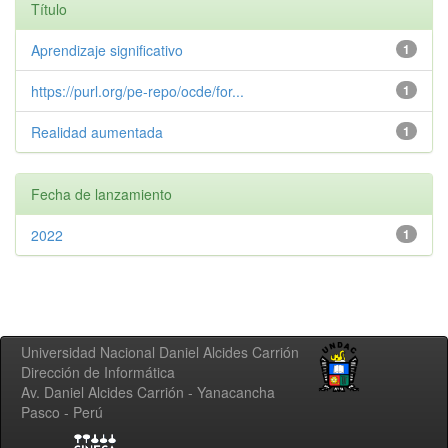
Título
Aprendizaje significativo
1
https://purl.org/pe-repo/ocde/for...
1
Realidad aumentada
1
Fecha de lanzamiento
2022
1
Universidad Nacional Daniel Alcides Carrión
Dirección de Informática
Av. Daniel Alcides Carrión - Yanacancha
Pasco - Perú