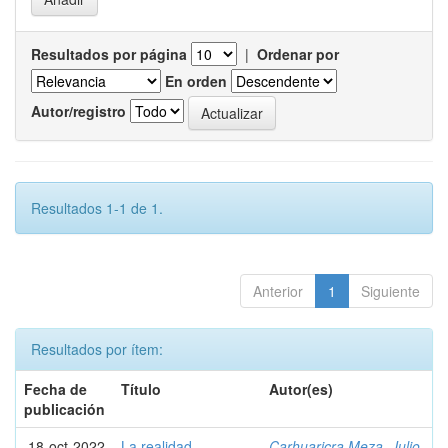
Resultados por página
|
Ordenar por
En orden
Autor/registro
Resultados 1-1 de 1.
Anterior
1
Siguiente
Resultados por ítem:
Fecha de
Título
Autor(es)
publicación
18-oct-2022
La realidad
Carhuaricra Meza, Julio