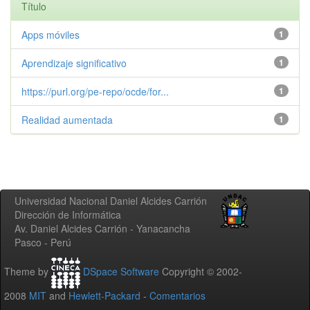
Título
Apps móviles
1
Aprendizaje significativo
1
https://purl.org/pe-repo/ocde/for...
1
Realidad aumentada
1
Universidad Nacional Daniel Alcides Carrión
Dirección de Informática
Av. Daniel Alcides Carrión - Yanacancha
Pasco - Perú
Theme by
DSpace Software
Copyright © 2002-
2008
MIT
and
Hewlett-Packard
-
Comentarios