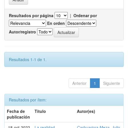
Resultados por página
|
Ordenar por
En orden
Autor/registro
Resultados 1-1 de 1.
Anterior
1
Siguiente
Resultados por ítem:
Fecha de
Título
Autor(es)
publicación
18-oct-2022
La realidad
Carhuaricra Meza, Julio