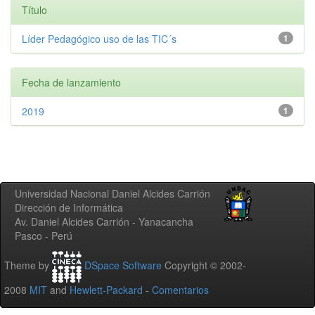
Título
Líder Pedagógico uso de las TIC´s
1
Fecha de lanzamiento
2019
1
Universidad Nacional Daniel Alcides Carrión
Dirección de Informática
Av. Daniel Alcides Carrión - Yanacancha
Pasco - Perú
Theme by
DSpace Software
Copyright © 2002-
2008
MIT
and
Hewlett-Packard
-
Comentarios