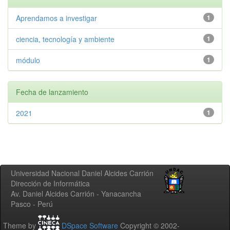
Aprendamos a investigar
1
ciencia, tecnología y ambiente
1
módulo
1
Fecha de lanzamiento
2021
1
Universidad Nacional Daniel Alcides Carrión
Dirección de Informática
Av. Daniel Alcides Carrión - Yanacancha
Pasco - Perú
Theme by
DSpace Software
Copyright © 2002-