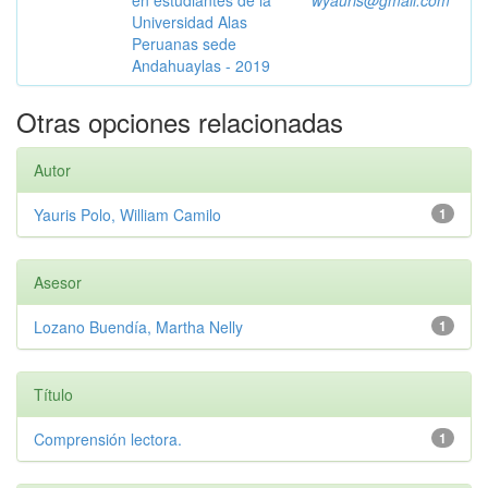
en estudiantes de la
wyauris@gmail.com
Universidad Alas
Peruanas sede
Andahuaylas - 2019
Otras opciones relacionadas
Autor
Yauris Polo, William Camilo
1
Asesor
Lozano Buendía, Martha Nelly
1
Título
Comprensión lectora.
1