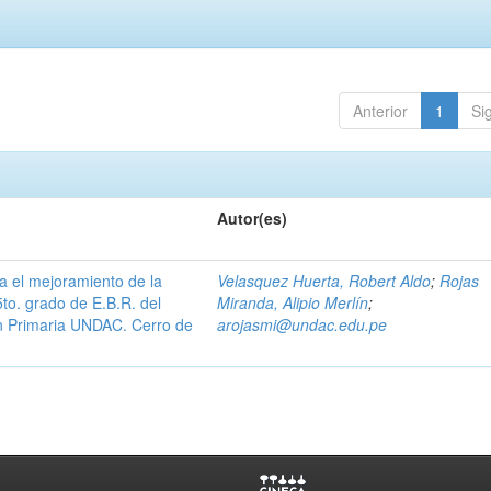
Anterior
1
Si
Autor(es)
ra el mejoramiento de la
Velasquez Huerta, Robert Aldo
;
Rojas
to. grado de E.B.R. del
Miranda, Alipio Merlín
;
n Primaria UNDAC. Cerro de
arojasmi@undac.edu.pe