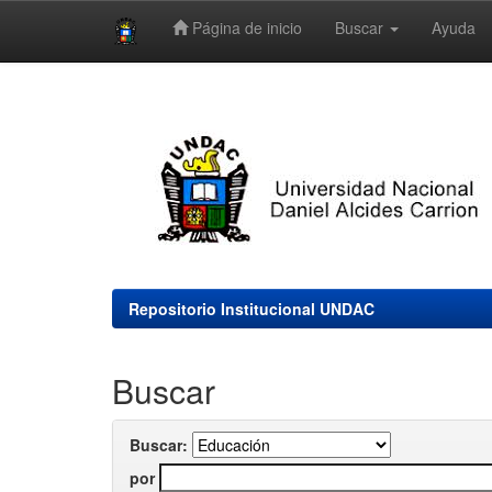
Página de inicio
Buscar
Ayuda
Skip
navigation
Repositorio Institucional UNDAC
Buscar
Buscar:
por