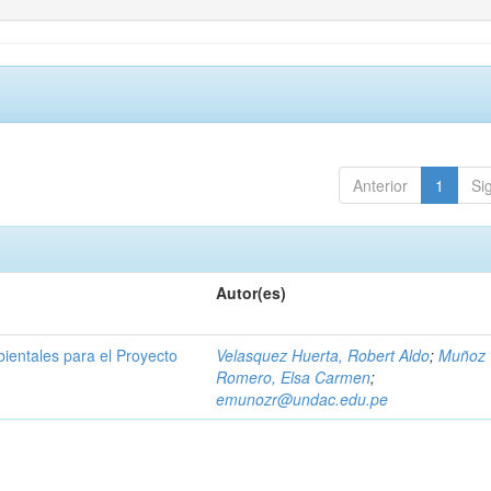
Anterior
1
Si
Autor(es)
bientales para el Proyecto
Velasquez Huerta, Robert Aldo
;
Muñoz
Romero, Elsa Carmen
;
emunozr@undac.edu.pe