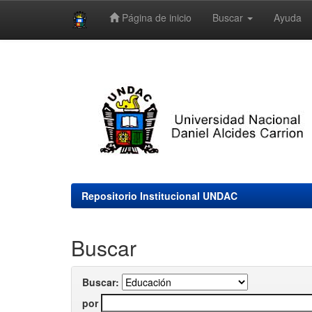
Página de inicio
Buscar
Ayuda
Skip
navigation
Repositorio Institucional UNDAC
Buscar
Buscar:
por