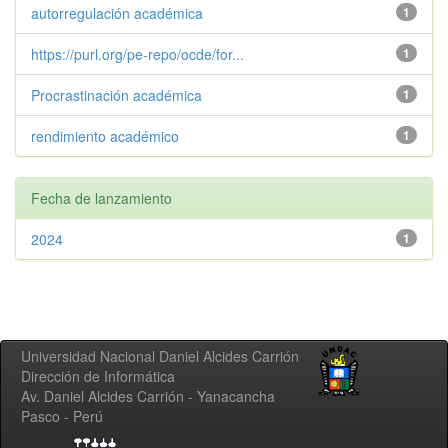
autorregulación académica
1
https://purl.org/pe-repo/ocde/for...
1
Procrastinación académica
1
rendimiento académico
1
Fecha de lanzamiento
2024
1
Universidad Nacional Daniel Alcides Carrión
Dirección de Informática
Av. Daniel Alcides Carrión - Yanacancha
Pasco - Perú