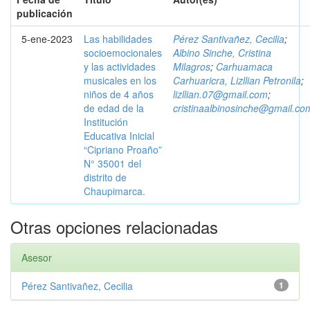
publicación
5-ene-2023
Las habilidades
Pérez Santivañez, Cecilia
;
socioemocionales
Albino Sinche, Cristina
y las actividades
Milagros
;
Carhuamaca
musicales en los
Carhuaricra, Lizllian Petronila
;
niños de 4 años
lizllian.07@gmail.com
;
de edad de la
cristinaalbinosinche@gmail.co
Institución
Educativa Inicial
“Cipriano Proaño”
N° 35001 del
distrito de
Chaupimarca.
Otras opciones relacionadas
Asesor
Pérez Santivañez, Cecilia
1