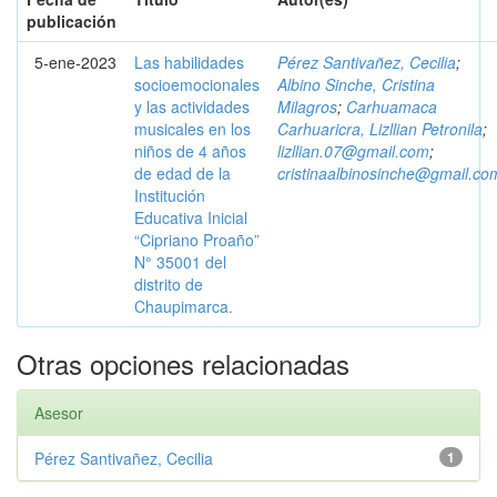
publicación
5-ene-2023
Las habilidades
Pérez Santivañez, Cecilia
;
socioemocionales
Albino Sinche, Cristina
y las actividades
Milagros
;
Carhuamaca
musicales en los
Carhuaricra, Lizllian Petronila
;
niños de 4 años
lizllian.07@gmail.com
;
de edad de la
cristinaalbinosinche@gmail.co
Institución
Educativa Inicial
“Cipriano Proaño”
N° 35001 del
distrito de
Chaupimarca.
Otras opciones relacionadas
Asesor
Pérez Santivañez, Cecilia
1