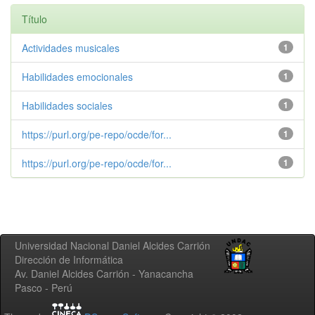
Título
Actividades musicales
1
Habilidades emocionales
1
Habilidades sociales
1
https://purl.org/pe-repo/ocde/for...
1
https://purl.org/pe-repo/ocde/for...
1
Universidad Nacional Daniel Alcides Carrión
Dirección de Informática
Av. Daniel Alcides Carrión - Yanacancha
Pasco - Perú