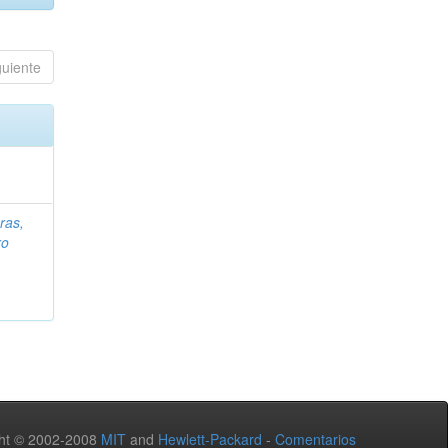
guiente
ras,
ro
ht © 2002-2008
MIT
and
Hewlett-Packard
-
Comentarios