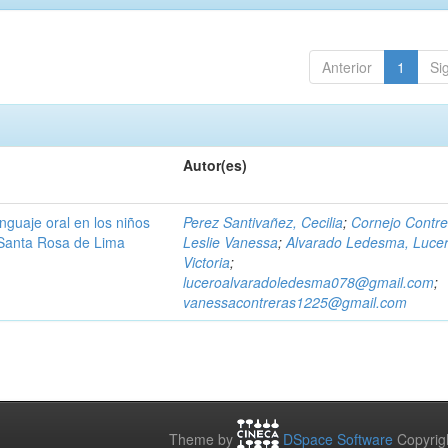
Anterior
1
Si
Autor(es)
nguaje oral en los niños
Perez Santivañez, Cecilia
;
Cornejo Contre
a Santa Rosa de Lima
Leslie Vanessa
;
Alvarado Ledesma, Luce
Victoria
;
luceroalvaradoledesma078@gmail.com
;
vanessacontreras1225@gmail.com
Theme by
DSpace Software
Copyrig