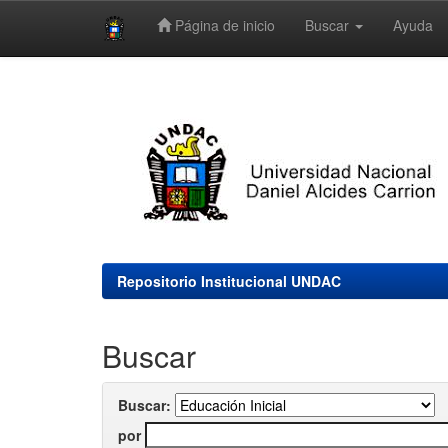
Página de inicio
Buscar
Ayuda
Skip
navigation
Repositorio Institucional UNDAC
Buscar
Buscar:
por