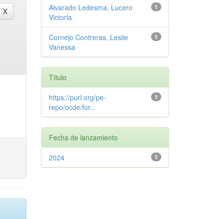
Alvarado Ledesma, Lucero
1
Victoria
Cornejo Contreras, Leslie
1
Vanessa
Título
https://purl.org/pe-
1
repo/ocde/for...
Fecha de lanzamiento
2024
1