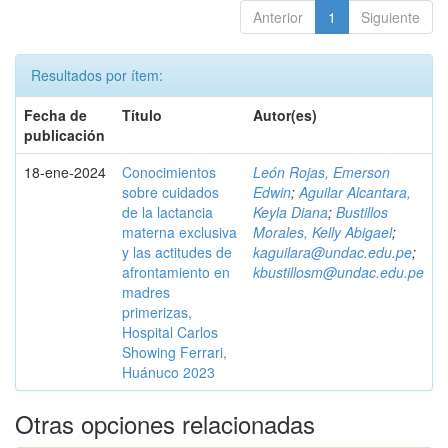
Anterior
1
Siguiente
Resultados por ítem:
Fecha de
Título
Autor(es)
publicación
18-ene-2024
Conocimientos
León Rojas, Emerson
sobre cuidados
Edwin
;
Aguilar Alcantara,
de la lactancia
Keyla Diana
;
Bustillos
materna exclusiva
Morales, Kelly Abigael
;
y las actitudes de
kaguilara@undac.edu.pe
;
afrontamiento en
kbustillosm@undac.edu.pe
madres
primerizas,
Hospital Carlos
Showing Ferrari,
Huánuco 2023
Otras opciones relacionadas