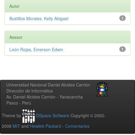
Autor
Bustillos Morales, Kelly Abigael
1
Asesor
León Rojas, Emerson Edwin
1
Universidad Nacional Daniel Alcides Carrión
Dirección de Informática
Av. Daniel Alcides Carrión - Yanacancha
Pasco - Perú
Theme by
DSpace Software
Copyright © 2002-
2008
MIT
and
Hewlett-Packard
-
Comentarios