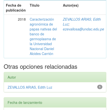
Fecha de
Título
Autor(es)
publicación
2018
Caracterización
ZEVALLOS ARIAS, Edith
agronómica de
Luz
;
papas nativas del
ezevallosa@undac.edu.pe
banco de
germoplasma de
la Universidad
Nacional Daniel
Alcides Carrión
Otras opciones relacionadas
Autor
ZEVALLOS ARIAS, Edith Luz
1
Fecha de lanzamiento