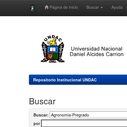
Página de inicio
Buscar
Ayuda
Skip
navigation
Repositorio Institucional UNDAC
Buscar
Buscar:
por