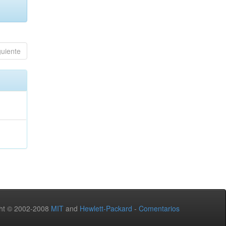
guiente
ht © 2002-2008
MIT
and
Hewlett-Packard
-
Comentarios