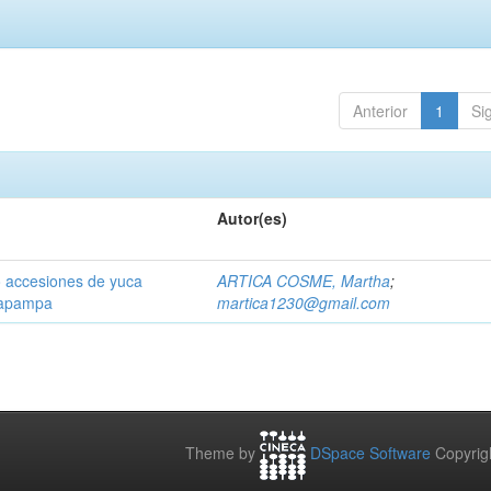
Anterior
1
Si
Autor(es)
o accesiones de yuca
ARTICA COSME, Martha
;
Oxapampa
martica1230@gmail.com
Theme by
DSpace Software
Copyrig