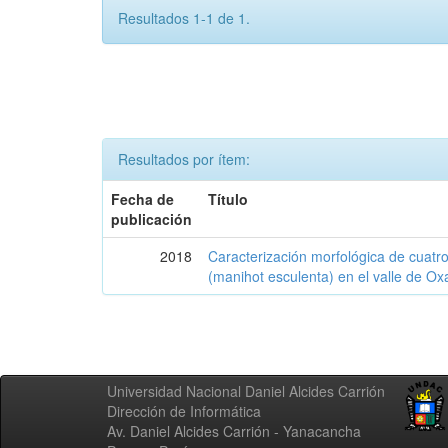
Resultados 1-1 de 1.
Resultados por ítem:
Fecha de
Título
publicación
2018
Caracterización morfológica de cuatr
(manihot esculenta) en el valle de 
Universidad Nacional Daniel Alcides Carrión
Dirección de Informática
Av. Daniel Alcides Carrión - Yanacancha