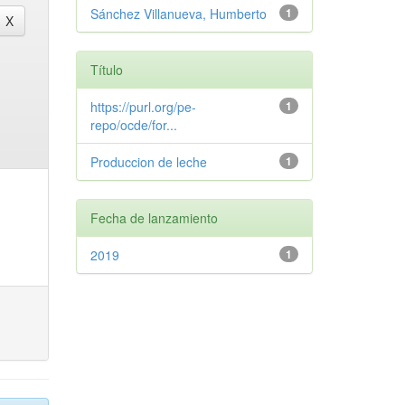
Sánchez Villanueva, Humberto
1
Título
https://purl.org/pe-
1
repo/ocde/for...
Produccion de leche
1
Fecha de lanzamiento
2019
1