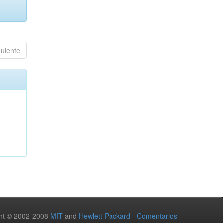
guiente
ht © 2002-2008
MIT
and
Hewlett-Packard
-
Comentarios