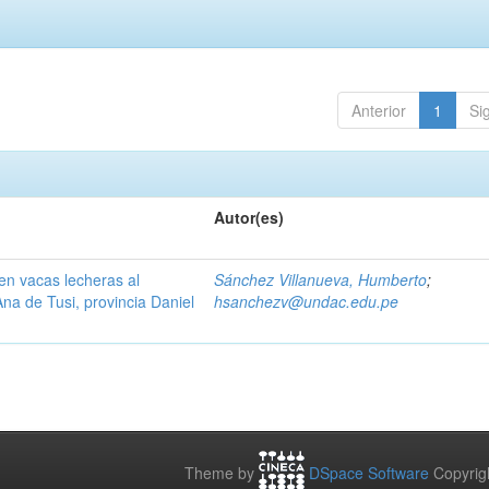
Anterior
1
Si
Autor(es)
en vacas lecheras al
Sánchez Villanueva, Humberto
;
Ana de Tusi, provincia Daniel
hsanchezv@undac.edu.pe
Theme by
DSpace Software
Copyrig