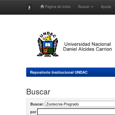
Página de inicio
Buscar
Ayuda
Skip
navigation
Repositorio Institucional UNDAC
Buscar
Buscar:
por