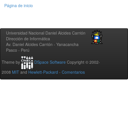
Página de inicio
Universidad Nacional Daniel Alcides Carrión
Dirección de Informática
Av. Daniel Alcides Carrión - Yanacancha
Pasco - Perú
Theme by
DSpace Software
Copyright © 2002-
2008
MIT
and
Hewlett-Packard
-
Comentarios