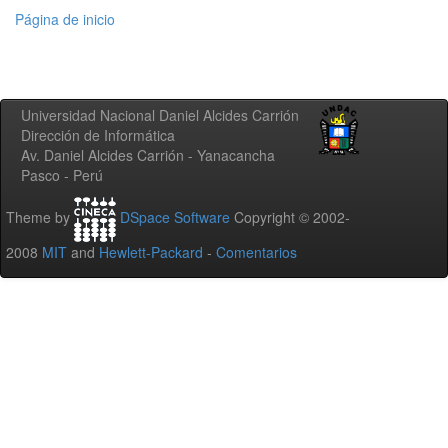
Página de inicio
Universidad Nacional Daniel Alcides Carrión
Dirección de Informática
Av. Daniel Alcides Carrión - Yanacancha
Pasco - Perú
Theme by
DSpace Software
Copyright © 2002-
2008
MIT
and
Hewlett-Packard
-
Comentarios