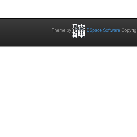
Theme by
DSpace Software
Copyrig