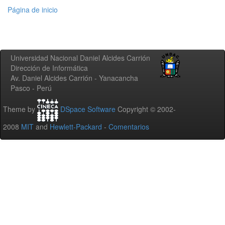
Página de inicio
Universidad Nacional Daniel Alcides Carrión
Dirección de Informática
Av. Daniel Alcides Carrión - Yanacancha
Pasco - Perú
Theme by
DSpace Software
Copyright © 2002-
2008
MIT
and
Hewlett-Packard
-
Comentarios