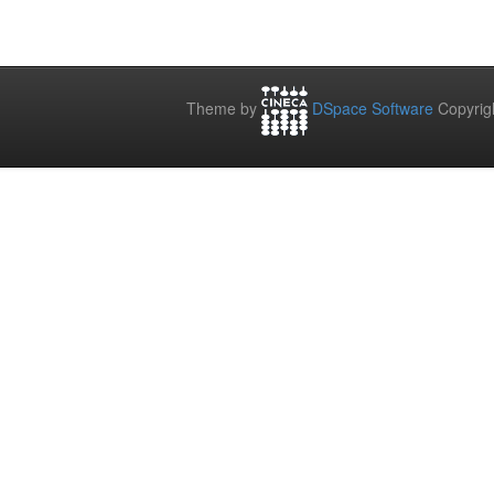
Theme by
DSpace Software
Copyrig