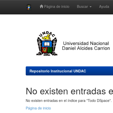
Página de inicio
Buscar
Ayuda
Skip
navigation
Repositorio Institucional UNDAC
No existen entradas e
No existen entradas en el índice para "Todo DSpace".
Página de inicio