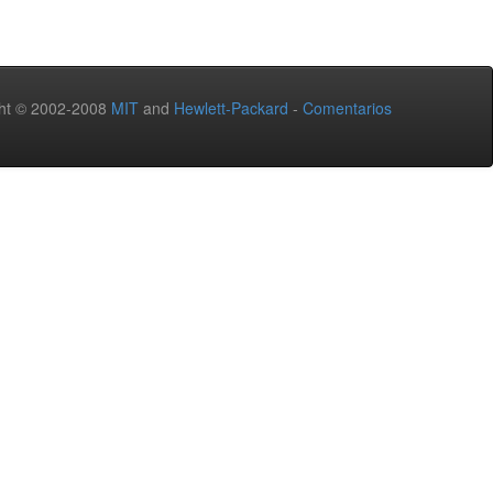
ht © 2002-2008
MIT
and
Hewlett-Packard
-
Comentarios