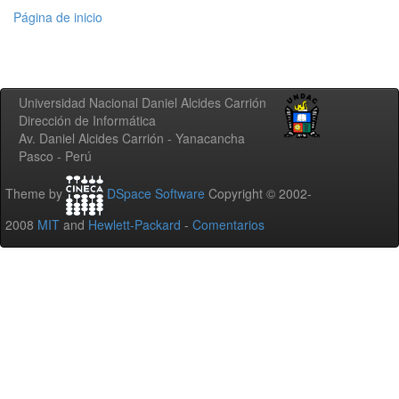
Página de inicio
Universidad Nacional Daniel Alcides Carrión
Dirección de Informática
Av. Daniel Alcides Carrión - Yanacancha
Pasco - Perú
Theme by
DSpace Software
Copyright © 2002-
2008
MIT
and
Hewlett-Packard
-
Comentarios