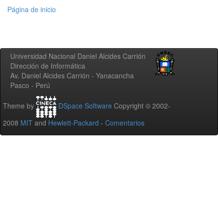
Página de inicio
Universidad Nacional Daniel Alcides Carrión
Dirección de Informática
Av. Daniel Alcides Carrión - Yanacancha
Pasco - Perú
Theme by
DSpace Software
Copyright © 2002-
2008
MIT
and
Hewlett-Packard
-
Comentarios