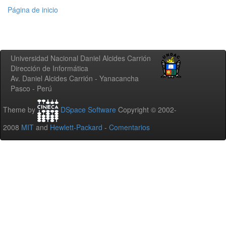
Página de inicio
Universidad Nacional Daniel Alcides Carrión
Dirección de Informática
Av. Daniel Alcides Carrión - Yanacancha
Pasco - Perú
Theme by
DSpace Software
Copyright © 2002-
2008
MIT
and
Hewlett-Packard
-
Comentarios