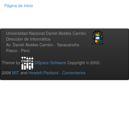
Página de inicio
Universidad Nacional Daniel Alcides Carrión
Dirección de Informática
Av. Daniel Alcides Carrión - Yanacancha
Pasco - Perú
Theme by
DSpace Software
Copyright © 2002-
2008
MIT
and
Hewlett-Packard
-
Comentarios