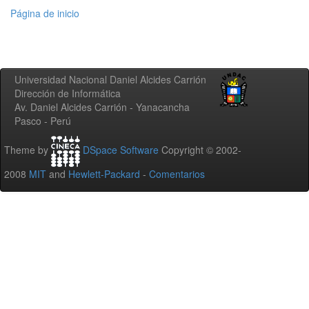
Página de inicio
Universidad Nacional Daniel Alcides Carrión
Dirección de Informática
Av. Daniel Alcides Carrión - Yanacancha
Pasco - Perú
Theme by
DSpace Software
Copyright © 2002-
2008
MIT
and
Hewlett-Packard
-
Comentarios