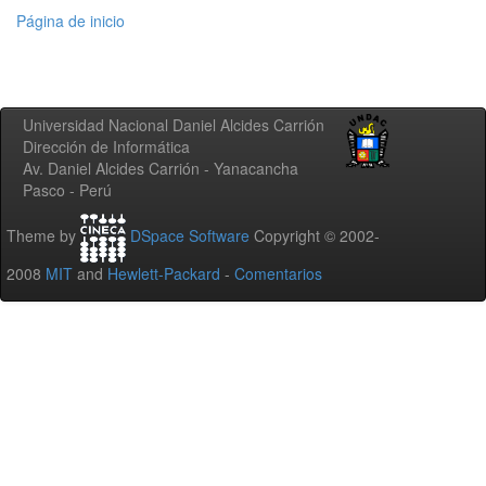
Página de inicio
Universidad Nacional Daniel Alcides Carrión
Dirección de Informática
Av. Daniel Alcides Carrión - Yanacancha
Pasco - Perú
Theme by
DSpace Software
Copyright © 2002-
2008
MIT
and
Hewlett-Packard
-
Comentarios