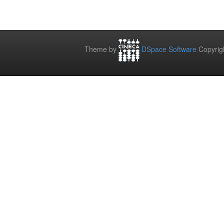
Theme by
DSpace Software
Copyrig