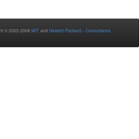
ht © 2002-2008
MIT
and
Hewlett-Packard
-
Comentarios