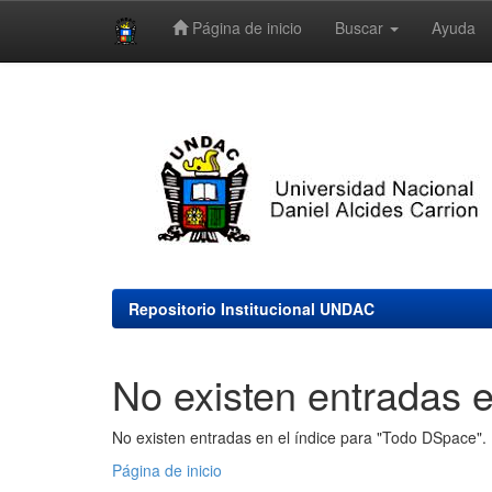
Página de inicio
Buscar
Ayuda
Skip
navigation
Repositorio Institucional UNDAC
No existen entradas e
No existen entradas en el índice para "Todo DSpace".
Página de inicio