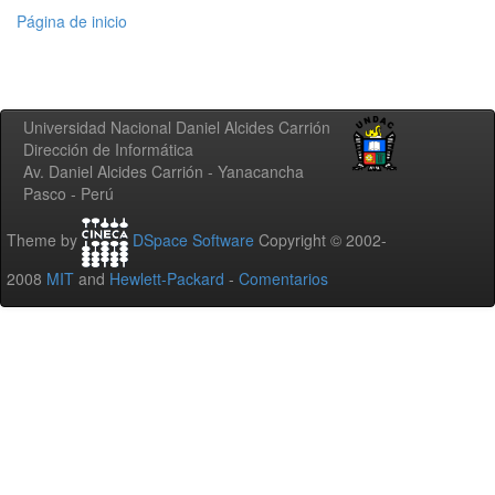
Página de inicio
Universidad Nacional Daniel Alcides Carrión
Dirección de Informática
Av. Daniel Alcides Carrión - Yanacancha
Pasco - Perú
Theme by
DSpace Software
Copyright © 2002-
2008
MIT
and
Hewlett-Packard
-
Comentarios