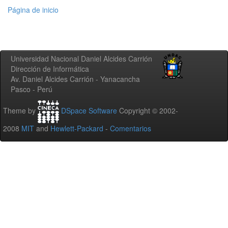
Página de inicio
Universidad Nacional Daniel Alcides Carrión
Dirección de Informática
Av. Daniel Alcides Carrión - Yanacancha
Pasco - Perú
Theme by
DSpace Software
Copyright © 2002-
2008
MIT
and
Hewlett-Packard
-
Comentarios