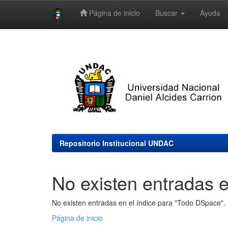
Página de inicio
Buscar
Ayuda
Skip
navigation
Repositorio Institucional UNDAC
No existen entradas e
No existen entradas en el índice para "Todo DSpace".
Página de inicio