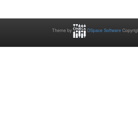
Theme by
DSpace Software
Copyrig