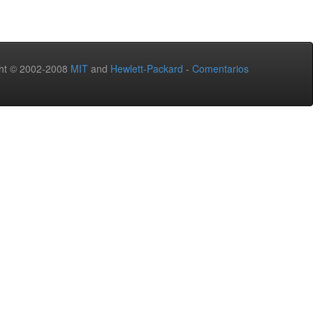
ht © 2002-2008
MIT
and
Hewlett-Packard
-
Comentarios