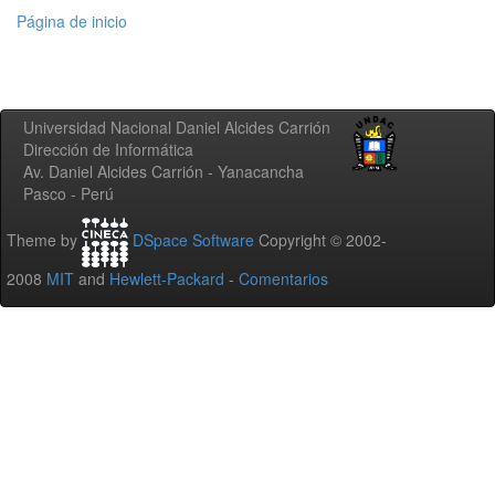
Página de inicio
Universidad Nacional Daniel Alcides Carrión
Dirección de Informática
Av. Daniel Alcides Carrión - Yanacancha
Pasco - Perú
Theme by
DSpace Software
Copyright © 2002-
2008
MIT
and
Hewlett-Packard
-
Comentarios