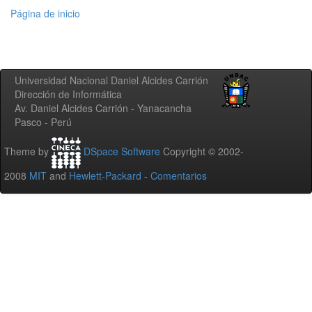
Página de inicio
Universidad Nacional Daniel Alcides Carrión
Dirección de Informática
Av. Daniel Alcides Carrión - Yanacancha
Pasco - Perú
Theme by
DSpace Software
Copyright © 2002-
2008
MIT
and
Hewlett-Packard
-
Comentarios