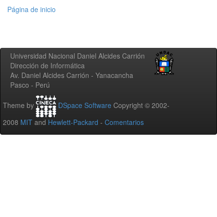
Página de inicio
Universidad Nacional Daniel Alcides Carrión
Dirección de Informática
Av. Daniel Alcides Carrión - Yanacancha
Pasco - Perú
Theme by
DSpace Software
Copyright © 2002-
2008
MIT
and
Hewlett-Packard
-
Comentarios