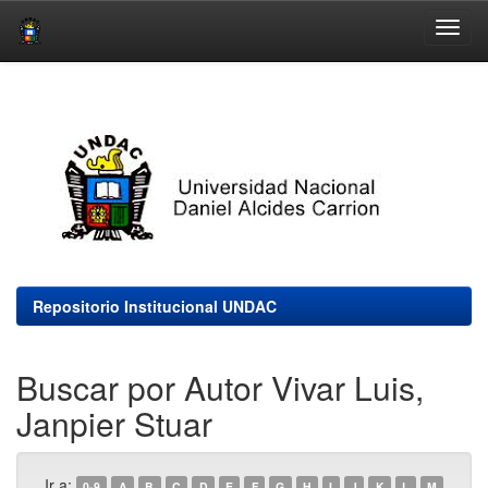
Skip
navigation
Repositorio Institucional UNDAC
Buscar por Autor Vivar Luis,
Janpier Stuar
Ir a:
0-9
A
B
C
D
E
F
G
H
I
J
K
L
M