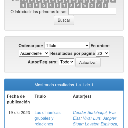
N
O
P
Q
R
S
T
U
V
W
X
Y
Z
O introducir las primeras letras:
Ordenar por:
En orden:
Resultados por página
Autor/Registro:
Mostrando resultados 1 a 1 de 1
Fecha de
Título
Autor(es)
publicación
19-dic-2023
Las dinámicas
Condor Surichaqui, Eva
grupales y
Elsa
;
Vivar Luis, Janpier
relaciones
Stuar
;
Lovaton Espinoza,