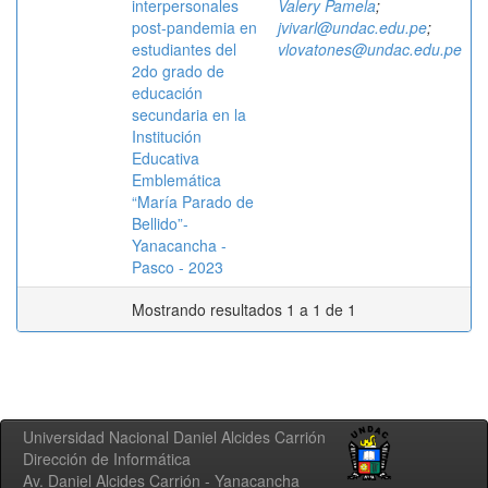
interpersonales
Valery Pamela
;
post-pandemia en
jvivarl@undac.edu.pe
;
estudiantes del
vlovatones@undac.edu.pe
2do grado de
educación
secundaria en la
Institución
Educativa
Emblemática
“María Parado de
Bellido”-
Yanacancha -
Pasco - 2023
Mostrando resultados 1 a 1 de 1
Universidad Nacional Daniel Alcides Carrión
Dirección de Informática
Av. Daniel Alcides Carrión - Yanacancha