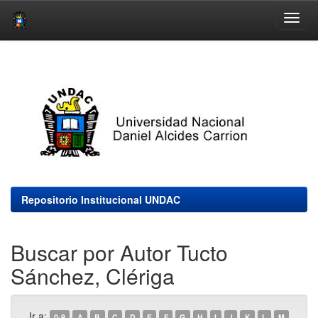
Skip
navigation
Repositorio Institucional UNDAC
Buscar por Autor Tucto
Sánchez, Clériga
Ir a:
0-9
A
B
C
D
E
F
G
H
I
J
K
L
M