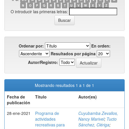
N
O
P
Q
R
S
T
U
V
W
X
Y
Z
O introducir las primeras letras:
Ordenar por:
En orden:
Resultados por página
Autor/Registro:
Mostrando resultados 1 a 1 de 1
Fecha de
Título
Autor(es)
publicación
28-ene-2021
Programa de
Cuyubamba Zevallos,
actividades
Nancy Marivel
;
Tucto
recreativas para
Sánchez, Clériga
;