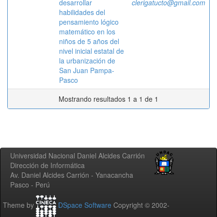
desarrollar
clerigatucto@gmail.com
habilidades del
pensamiento lógico
matemático en los
niños de 5 años del
nivel inicial estatal de
la urbanización de
San Juan Pampa-
Pasco
Mostrando resultados 1 a 1 de 1
Universidad Nacional Daniel Alcides Carrión
Dirección de Informática
Av. Daniel Alcides Carrión - Yanacancha
Pasco - Perú
Theme by
DSpace Software
Copyright © 2002-