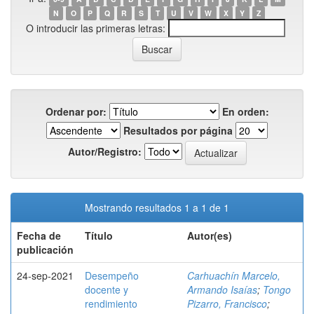
N
O
P
Q
R
S
T
U
V
W
X
Y
Z
O introducir las primeras letras:
Ordenar por:
En orden:
Resultados por página
Autor/Registro:
Mostrando resultados 1 a 1 de 1
Fecha de
Título
Autor(es)
publicación
24-sep-2021
Desempeño
Carhuachín Marcelo,
docente y
Armando Isaías
;
Tongo
rendimiento
Pizarro, Francisco
;