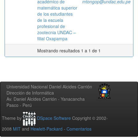
académico de
mtongop@undac.edu.pe
matemática superior
de los estudiantes
de la escuela
profesional de
zootecnia UNDAC –
filial Oxapampa
Mostrando resultados 1 a 1 de 1
Universidad Nacional Daniel Alcides Carrión
Dirección de Informática
Av. Daniel Alcides Carrión - Yanacancha
Pasco - Perú
Theme by
DSpace Software
Copyright © 2002-
2008
MIT
and
Hewlett-Packard
-
Comentarios