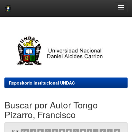
Skip
navigation
Repositorio Institucional UNDAC
Buscar por Autor Tongo
Pizarro, Francisco
Ir a:
0-9
A
B
C
D
E
F
G
H
I
J
K
L
M