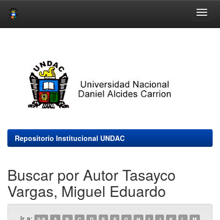
Skip
navigation
Repositorio Institucional UNDAC
Buscar por Autor Tasayco
Vargas, Miguel Eduardo
Ir a:
0-9
A
B
C
D
E
F
G
H
I
J
K
L
M