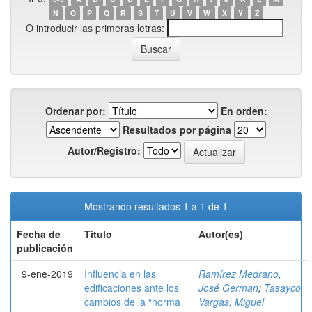
N
O
P
Q
R
S
T
U
V
W
X
Y
Z
O introducir las primeras letras:
Ordenar por:
En orden:
Resultados por página
Autor/Registro:
Mostrando resultados 1 a 1 de 1
Fecha de
Título
Autor(es)
publicación
9-ene-2019
Influencia en las
Ramírez Medrano,
edificaciones ante los
José German
;
Tasayco
cambios de la “norma
Vargas, Miguel