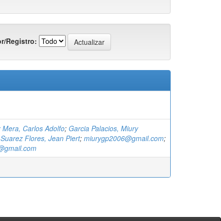
r/Registro:
 Mera, Carlos Adolfo
;
Garcia Palacios, Miury
;
Suarez Flores, Jean Piert
;
miurygp2006@gmail.com
;
f@gmail.com