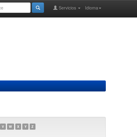
Servicios
Idioma
V
W
X
Y
Z