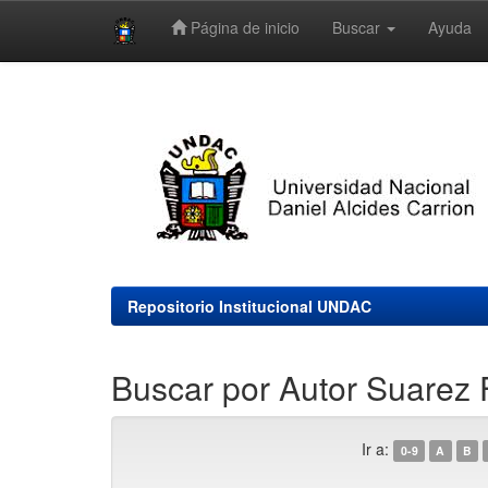
Página de inicio
Buscar
Ayuda
Skip
navigation
Repositorio Institucional UNDAC
Buscar por Autor Suarez F
Ir a:
0-9
A
B