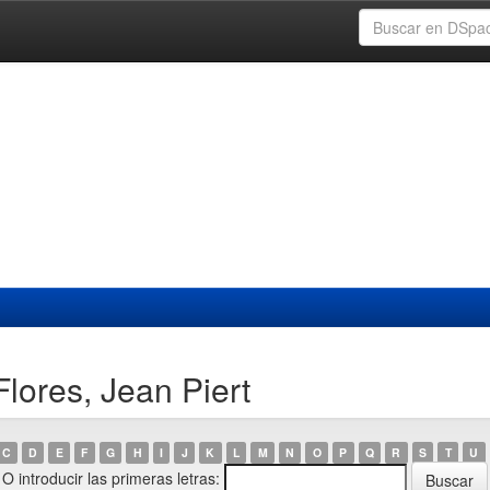
lores, Jean Piert
C
D
E
F
G
H
I
J
K
L
M
N
O
P
Q
R
S
T
U
O introducir las primeras letras: