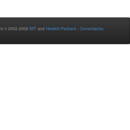
ht © 2002-2008
MIT
and
Hewlett-Packard
-
Comentarios