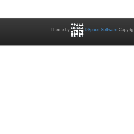
Theme by
DSpace Software
Copyrig