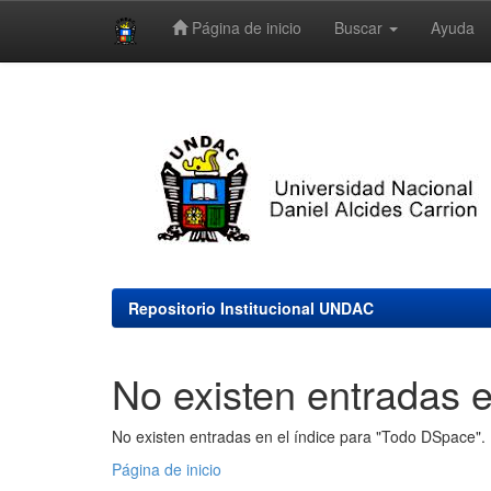
Página de inicio
Buscar
Ayuda
Skip
navigation
Repositorio Institucional UNDAC
No existen entradas e
No existen entradas en el índice para "Todo DSpace".
Página de inicio