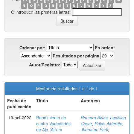
N
O
P
Q
R
S
T
U
V
W
X
Y
Z
O introducir las primeras letras:
Ordenar por:
En orden:
Resultados por página
Autor/Registro:
Mostrando resultados 1 a 1 de 1
Fecha de
Título
Autor(es)
publicación
19-oct-2022
Rendimiento de
Romero Rivas, Ladislao
cuatro Variedades
Cesar
;
Rojas Alderete,
de Ajo (Allium
Jhonatan Saúl
;