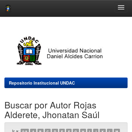
Skip
navigation
Repositorio Institucional UNDAC
Buscar por Autor Rojas
Alderete, Jhonatan Saúl
Ir a:
0-9
A
B
C
D
E
F
G
H
I
J
K
L
M