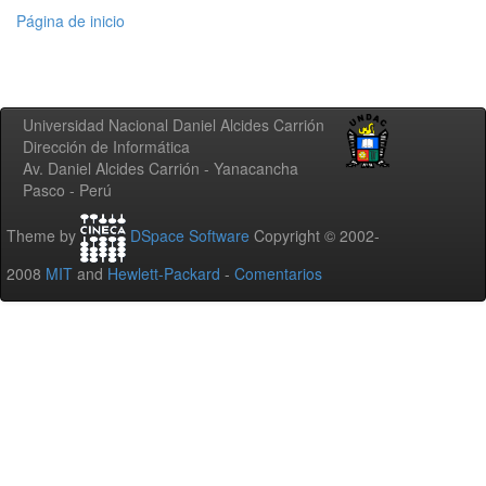
Página de inicio
Universidad Nacional Daniel Alcides Carrión
Dirección de Informática
Av. Daniel Alcides Carrión - Yanacancha
Pasco - Perú
Theme by
DSpace Software
Copyright © 2002-
2008
MIT
and
Hewlett-Packard
-
Comentarios