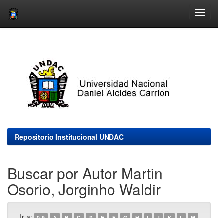
Skip
navigation
Repositorio Institucional UNDAC
Buscar por Autor Martin
Osorio, Jorginho Waldir
Ir a:
0-9
A
B
C
D
E
F
G
H
I
J
K
L
M