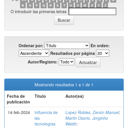
N
O
P
Q
R
S
T
U
V
W
X
Y
Z
O introducir las primeras letras:
Ordenar por:
En orden:
Resultados por página
Autor/Registro:
Mostrando resultados 1 a 1 de 1
Fecha de
Título
Autor(es)
publicación
14-feb-2024
Influencia de
Lopez Robles, Zenón Manuel
;
las
Martin Osorio, Jorginho
tecnologías
Waldir
;