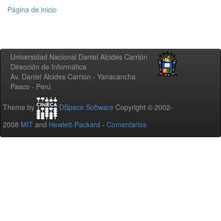
Página de inicio
Universidad Nacional Daniel Alcides Carrión
Dirección de Informática
Av. Daniel Alcides Carrión - Yanacancha
Pasco - Perú
Theme by
DSpace Software
Copyright © 2002-
2008
MIT
and
Hewlett-Packard
-
Comentarios