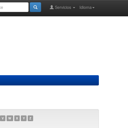
Servicios
Idioma
V
W
X
Y
Z