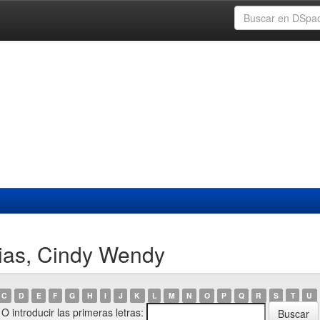
rias, Cindy Wendy
C
D
E
F
G
H
I
J
K
L
M
N
O
P
Q
R
S
T
U
O introducir las primeras letras: