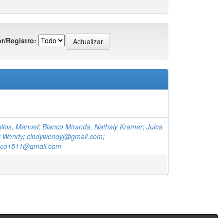
r/Registro:
llos, Manuel
;
Blanco Miranda, Nathaly Kramer
;
Julca
y Wendy
;
cindywendyj@gmail.com
;
nco1511@gmail.com