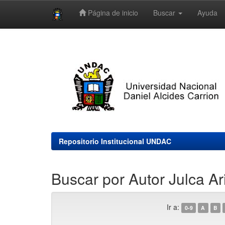
Página de inicio
Buscar
Ayuda
Skip
navigation
Repositorio Institucional UNDAC
Buscar por Autor Julca A
Ir a:
0-9
A
B