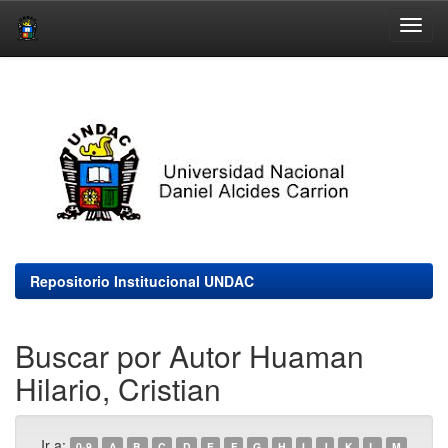
Skip
navigation
Repositorio Institucional UNDAC
Buscar por Autor Huaman
Hilario, Cristian
Ir a:
0-9
A
B
C
D
E
F
G
H
I
J
K
L
M