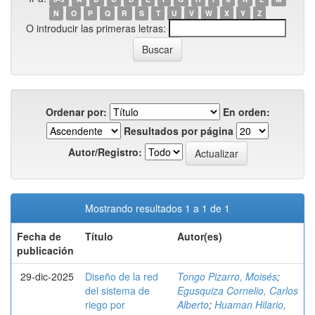
N
O
P
Q
R
S
T
U
V
W
X
Y
Z
O introducir las primeras letras:
Ordenar por:
En orden:
Resultados por página
Autor/Registro:
Mostrando resultados 1 a 1 de 1
Fecha de
Título
Autor(es)
publicación
29-dic-2025
Diseño de la red
Tongo Pizarro, Moisés
;
del sistema de
Egusquiza Cornelio, Carlos
riego por
Alberto
;
Huaman Hilario,