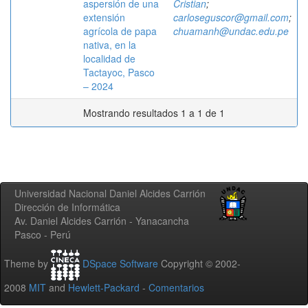
aspersión de una
Cristian
;
extensión
carloseguscor@gmail.com
;
agrícola de papa
chuamanh@undac.edu.pe
nativa, en la
localidad de
Tactayoc, Pasco
– 2024
Mostrando resultados 1 a 1 de 1
Universidad Nacional Daniel Alcides Carrión
Dirección de Informática
Av. Daniel Alcides Carrión - Yanacancha
Pasco - Perú
Theme by
DSpace Software
Copyright © 2002-
2008
MIT
and
Hewlett-Packard
-
Comentarios