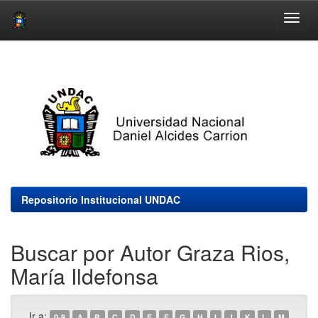
Skip
navigation
Repositorio Institucional UNDAC
Buscar por Autor Graza Rios,
María Ildefonsa
Ir a:
0-9
A
B
C
D
E
F
G
H
I
J
K
L
M