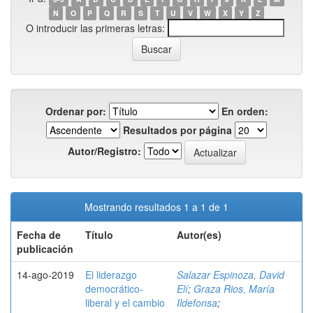
N
O
P
Q
R
S
T
U
V
W
X
Y
Z
O introducir las primeras letras:
Ordenar por:
En orden:
Resultados por página
Autor/Registro:
Mostrando resultados 1 a 1 de 1
Fecha de
Título
Autor(es)
publicación
14-ago-2019
El liderazgo
Salazar Espinoza, David
democrático-
Elí
;
Graza Rios, María
liberal y el cambio
Ildefonsa
;