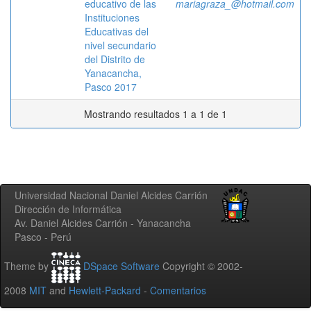
educativo de las
mariagraza_@hotmail.com
Instituciones
Educativas del
nivel secundario
del Distrito de
Yanacancha,
Pasco 2017
Mostrando resultados 1 a 1 de 1
Universidad Nacional Daniel Alcides Carrión
Dirección de Informática
Av. Daniel Alcides Carrión - Yanacancha
Pasco - Perú
Theme by
DSpace Software
Copyright © 2002-
2008
MIT
and
Hewlett-Packard
-
Comentarios